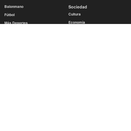
Balonmano
Sociedad
Cultura
Fútbol
Economía
Más Deportes
Educación
Voleibol
Gastronomía
Diputación
Salud
Eventos
Sucesos
San Juan
San Saturio
Turismo
Semana Santa
SERVICIOS
Cine y Teatro
Farmacias de Guardia
Esquelas