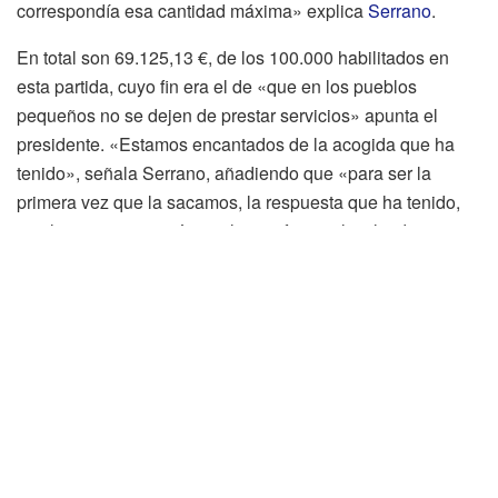
correspondía esa cantidad máxima» explica
Serrano
.
En total son 69.125,13 €, de los 100.000 habilitados en
esta partida, cuyo fin era el de «que en los pueblos
pequeños no se dejen de prestar servicios» apunta el
presidente. «Estamos encantados de la acogida que ha
tenido», señala Serrano, añadiendo que «para ser la
primera vez que la sacamos, la respuesta que ha tenido,
con la gran aceptación por los profesionales, la idea es
seguir incidiendo en ella». El regidor soriano destaca que
«hablando con otras provincias, muy parecidas a las de
Soria, para intentar mejorar, hemos visto
algunas
actuaciones nuevas que probablemente en las
próximas bases podamos meter
«.
En este punto el presidente ha explicado que «estamos
hablando de aprovechar las CEAS. Hay pueblos donde
hay servicios que a día de hoy no llegan. Servicios como