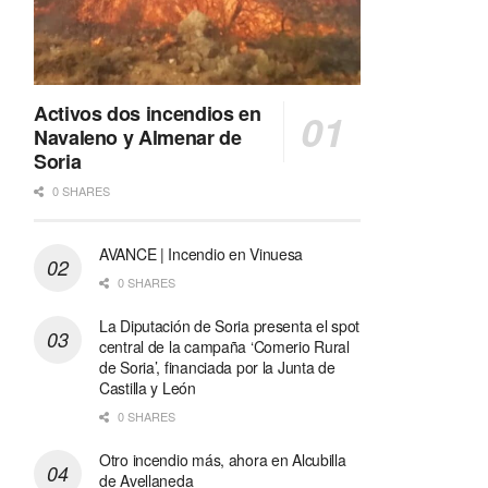
Activos dos incendios en
Navaleno y Almenar de
Soria
0 SHARES
AVANCE | Incendio en Vinuesa
0 SHARES
La Diputación de Soria presenta el spot
central de la campaña ‘Comerio Rural
de Soria’, financiada por la Junta de
Castilla y León
0 SHARES
Otro incendio más, ahora en Alcubilla
de Avellaneda