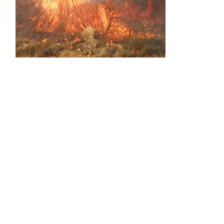
Activos dos incendios en
Navaleno y Almenar de
Soria
0 SHARES
AVANCE | Incendio en Vinuesa
0 SHARES
La Diputación de Soria presenta el spot
central de la campaña ‘Comerio Rural
de Soria’, financiada por la Junta de
Castilla y León
0 SHARES