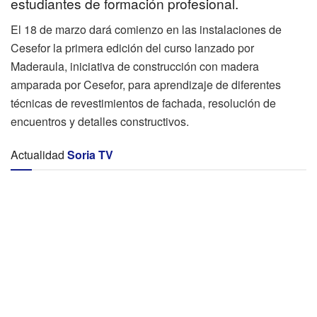
estudiantes de formación profesional.
El 18 de marzo dará comienzo en las instalaciones de
Cesefor la primera edición del curso lanzado por
Maderaula, iniciativa de construcción con madera
amparada por Cesefor, para aprendizaje de diferentes
técnicas de revestimientos de fachada, resolución de
encuentros y detalles constructivos.
Actualidad
Soria TV
FALLECIDA EN ACCIDENTE DE TRÁFICO
El Jose actuará el 14 de agosto en Soria dentro de la
celebración de los 50 Años de España en Libertad
EL ECLIPSE DEL SIGLO. Capítulo 5: Cuenta atrás para la
totalidad