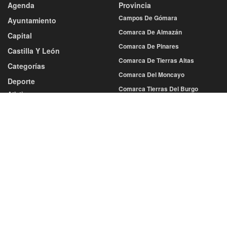
Agenda
Provincia
Campos De Gómara
Ayuntamiento
Comarca De Almazán
Capital
Comarca De Pinares
Castilla Y León
Comarca De Tierras Altas
Categorías
Comarca Del Moncayo
Deporte
Comarca Tierras Del Burgo
Atletismo
Tierras De Medinaceli
Baloncesto
Balonmano
Sociedad
Cultura
Fútbol
Economía
Más Deportes
Educación
Voleibol
Gastronomía
Diputación
Salud
Eventos
Sucesos
San Juan
San Saturio
Turismo