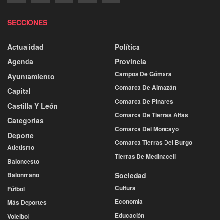
SECCIONES
Actualidad
Política
Agenda
Provincia
Campos De Gómara
Ayuntamiento
Comarca De Almazán
Capital
Comarca De Pinares
Castilla Y León
Comarca De Tierras Altas
Categorías
Comarca Del Moncayo
Deporte
Comarca Tierras Del Burgo
Atletismo
Tierras De Medinaceli
Baloncesto
Balonmano
Sociedad
Cultura
Fútbol
Economía
Más Deportes
Educación
Voleibol