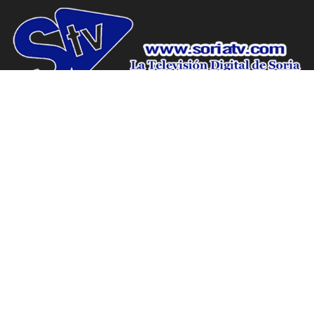
www.soriatv.com tu periodico de Soria.
Domicilio social: C/ Antolín de Soria Nº10, Bajo, Soria.
Canal 9, la televisión de Soria.
Domicilio social: C/ Antolín de Soria Nº10, Bajo, Soria.