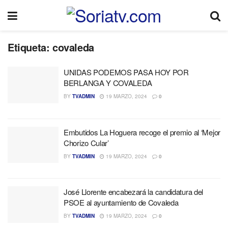
Etiqueta:
covaleda
UNIDAS PODEMOS PASA HOY POR
BERLANGA Y COVALEDA
BY
TVADMIN
19 MARZO, 2024
0
Embutidos La Hoguera recoge el premio al ‘Mejor
Chorizo Cular’
BY
TVADMIN
19 MARZO, 2024
0
José Llorente encabezará la candidatura del
PSOE al ayuntamiento de Covaleda
BY
TVADMIN
19 MARZO, 2024
0