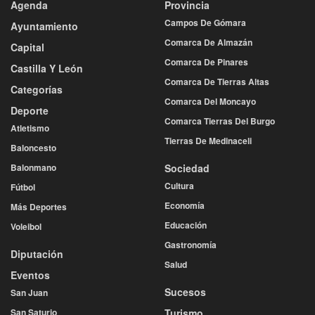
Agenda
Provincia
Campos De Gómara
Ayuntamiento
Comarca De Almazán
Capital
Comarca De Pinares
Castilla Y León
Comarca De Tierras Altas
Categorías
Comarca Del Moncayo
Deporte
Comarca Tierras Del Burgo
Atletismo
Tierras De Medinaceli
Baloncesto
Balonmano
Sociedad
Cultura
Fútbol
Economía
Más Deportes
Educación
Voleibol
Gastronomía
Diputación
Salud
Eventos
Sucesos
San Juan
San Saturio
Turismo